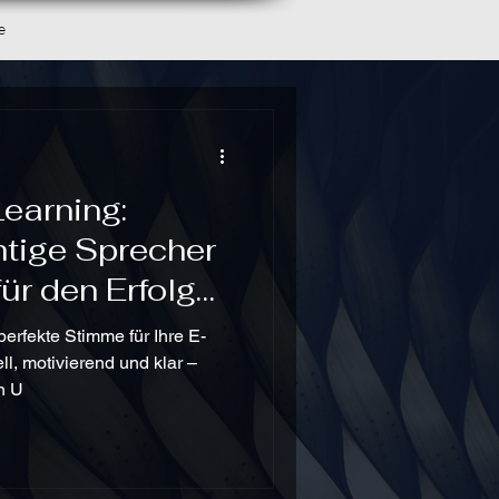
e
earning:
htige Sprecher
ür den Erfolg
g-Inhalte ist
perfekte Stimme für Ihre E-
ll, motivierend und klar –
n U