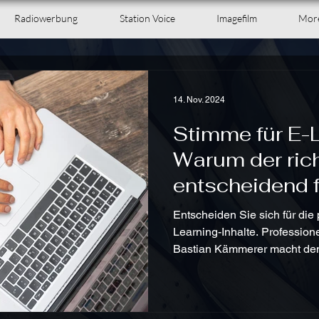
Radiowerbung
Station Voice
Imagefilm
Mor
14. Nov. 2024
Stimme für E-L
Warum der ric
entscheidend f
Ihrer E-Learnin
Entscheiden Sie sich für die 
Learning-Inhalte. Professione
Bastian Kämmerer macht de