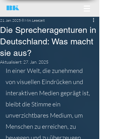
BK
21. Jan. 2025
8 Min. Lesezeit
Die Sprecheragenturen in
Deutschland: Was macht
sie aus?
Aktualisiert:
27. Jan. 2025
In einer Welt, die zunehmend 
von visuellen Eindrücken und 
interaktiven Medien geprägt ist, 
bleibt die Stimme ein 
unverzichtbares Medium, um 
Menschen zu erreichen, zu 
bewegen und zu überzeugen. 